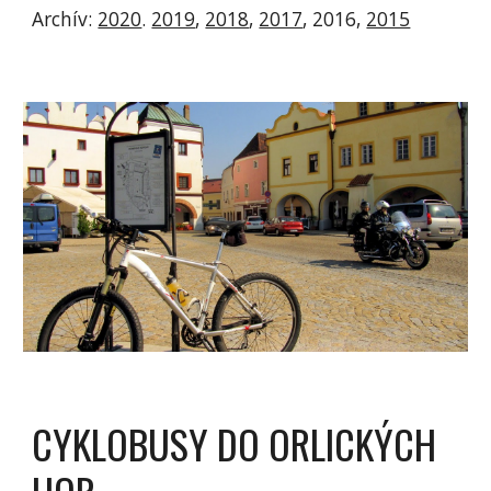
Archív: 
2020
. 
2019
, 
2018
, 
2017
, 2016, 
2015
CYKLOBUSY DO ORLICKÝCH 