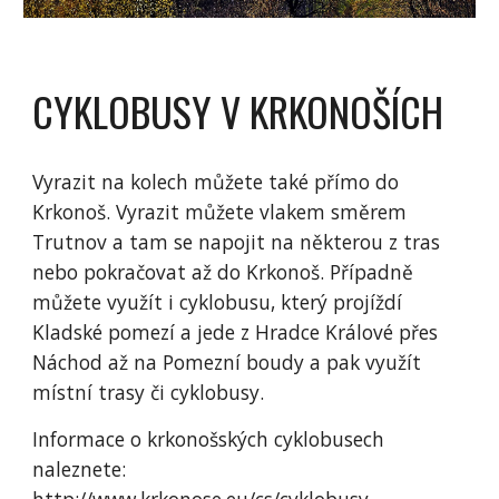
CYKLOBUSY V KRKONOŠÍCH
Vyrazit na kolech můžete také přímo do 
Krkonoš. Vyrazit můžete vlakem směrem 
Trutnov a tam se napojit na některou z tras 
nebo pokračovat až do Krkonoš. Případně 
můžete využít i cyklobusu, který projíždí 
Kladské pomezí a jede z Hradce Králové přes 
Náchod až na Pomezní boudy a pak využít 
místní trasy či cyklobusy. 
Informace o krkonošských cyklobusech 
naleznete: 
http://www.krkonose.eu/cs/cyklobusy