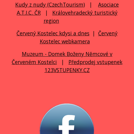
Kudy z nudy (CzechTourism)
|
Asociace
A.T.I.C. ČR
|
Královehradecký turistický
region
Červený Kostelec kdysi a dnes
|
Červený
Kostelec webkamera
Muzeum - Domek Boženy Němcové v
Červeném Kostelci
|
Předprodej vstupenek
123VSTUPENKY.CZ