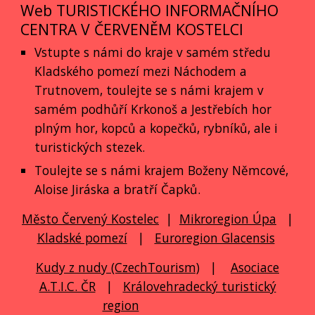
Web TURISTICKÉHO INFORMAČNÍHO
CENTRA V ČERVENĚM KOSTELCI
Vstupte s námi do kraje v samém středu
Kladského pomezí mezi Náchodem a
Trutnovem, toulejte se s námi krajem v
samém podhůří Krkonoš a Jestřebích hor
plným hor, kopců a kopečků, rybníků, ale i
turistických stezek.
Toulejte se s námi krajem Boženy Němcové,
Aloise Jiráska a bratří Čapků.
Město Červený Kostelec
|
Mikroregion Úpa
|
Kladské pomezí
|
Euroregion Glacensis
Kudy z nudy (CzechTourism)
|
Asociace
A.T.I.C. ČR
|
Královehradecký turistický
region