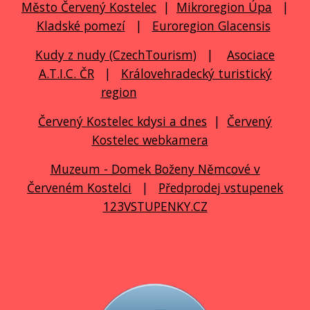
Město Červený Kostelec
|
Mikroregion Úpa
|
Kladské pomezí
|
Euroregion Glacensis
Kudy z nudy (CzechTourism)
|
Asociace
A.T.I.C. ČR
|
Královehradecký turistický
region
Červený Kostelec kdysi a dnes
|
Červený
Kostelec webkamera
Muzeum - Domek Boženy Němcové v
Červeném Kostelci
|
Předprodej vstupenek
123VSTUPENKY.CZ