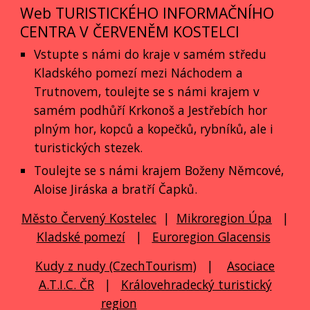
Web TURISTICKÉHO INFORMAČNÍHO
CENTRA V ČERVENĚM KOSTELCI
Vstupte s námi do kraje v samém středu
Kladského pomezí mezi Náchodem a
Trutnovem, toulejte se s námi krajem v
samém podhůří Krkonoš a Jestřebích hor
plným hor, kopců a kopečků, rybníků, ale i
turistických stezek.
Toulejte se s námi krajem Boženy Němcové,
Aloise Jiráska a bratří Čapků.
Město Červený Kostelec
|
Mikroregion Úpa
|
Kladské pomezí
|
Euroregion Glacensis
Kudy z nudy (CzechTourism)
|
Asociace
A.T.I.C. ČR
|
Královehradecký turistický
region