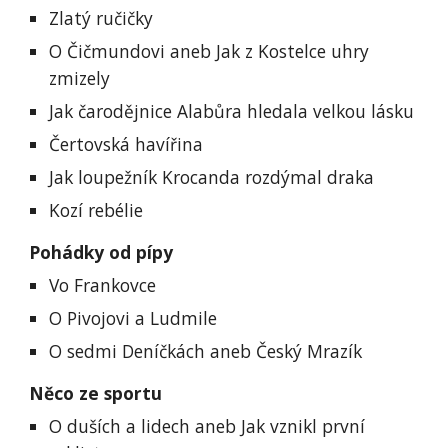
Zlatý ručičky
O Čičmundovi aneb Jak z Kostelce uhry 
zmizely
Jak čarodějnice Alabůra hledala velkou lásku
Čertovská havířina
Jak loupežník Krocanda rozdýmal draka
Kozí rebélie
Pohádky od pípy
Vo Frankovce
O Pivojovi a Ludmile
O sedmi Deníčkách aneb Český Mrazík
Něco ze sportu
O duších a lidech aneb Jak vznikl první 