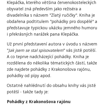
Klepáčka, kterého většina červenokosteleckých 
obyvatel zná především jako režiséra a 
divadelníka s názvem "Zlatý ručičky". Kniha je 
obdařena podtitulem "pohádky pro dospělé" a 
představuje typickou ukázku jemného humoru 
i překrásných narážek pana Klepáčka.
Už první představení autora v úvodu s názvem 
"
Jak jsem se stal spisovatelem
" vás jistě potěší. 
A co teprve nadcházející pohádky. Kniha je 
rozdělena do několika tématických částí, takže 
zde najdete pohádky z Krakonošova rajónu, 
pohádky od pípy apod.
Ostatně nahlédnutí do obsahu knihy vás jistě 
potěší - takže tady je: 
Pohádky z Krakonošova rajónu