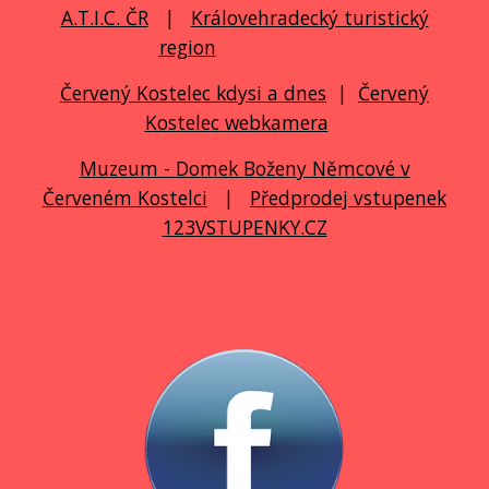
A.T.I.C. ČR
|
Královehradecký turistický
region
Červený Kostelec kdysi a dnes
|
Červený
Kostelec webkamera
Muzeum - Domek Boženy Němcové v
Červeném Kostelci
|
Předprodej vstupenek
123VSTUPENKY.CZ